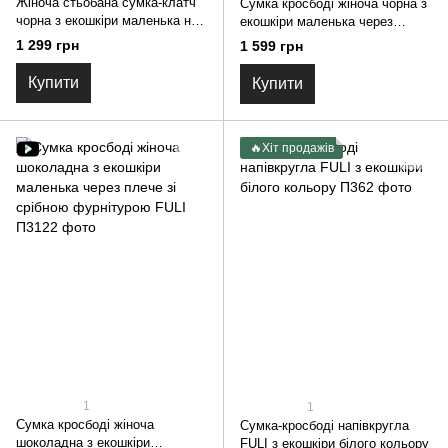
Жіноча стьобана сумка-клатч
Сумка кросбоді жіноча чорна з
чорна з екошкіри маленька на
екошкіри маленька через
плече з ланцюжком FULI
плече зі срібною фурнітурою
1 299 грн
1 599 грн
FULI
Купити
Купити
🔥Хіт продажів
1
1
Сумка кросбоді жіноча
Сумка-кросбоді напівкругла
шоколадна з екошкіри
FULI з екошкіри білого кольору