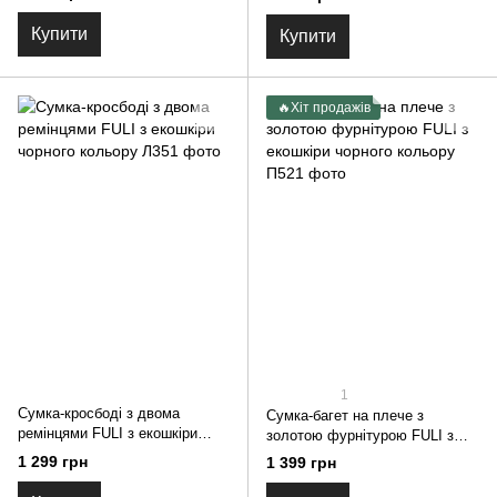
Купити
Купити
🔥Хіт продажів
1
Сумка-кросбоді з двома
Сумка-багет на плече з
ремінцями FULI з екошкіри
золотою фурнітурою FULI з
чорного кольору
екошкіри чорного кольору
1 299 грн
1 399 грн