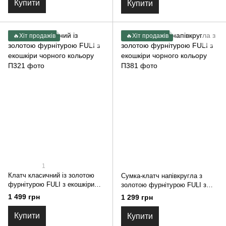
Купити
Купити
🔥Хіт продажів
🔥Хіт продажів
1
Клатч класичний із золотою
Сумка-клатч напівкругла з
фурнітурою FULI з екошкіри
золотою фурнітурою FULI з
чорного кольору
екошкіри чорного кольору
1 499 грн
1 299 грн
Купити
Купити