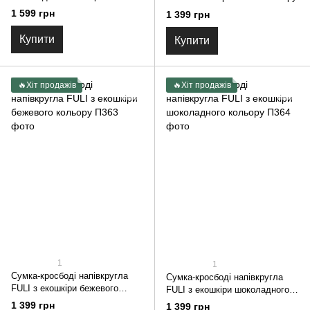
маленька через плече зі
1 599 грн
1 399 грн
срібною фурнітурою FULI
Купити
Купити
🔥Хіт продажів
🔥Хіт продажів
1
1
Сумка-кросбоді напівкругла
Сумка-кросбоді напівкругла
FULI з екошкіри бежевого
FULI з екошкіри шоколадного
кольору
кольору
1 399 грн
1 399 грн