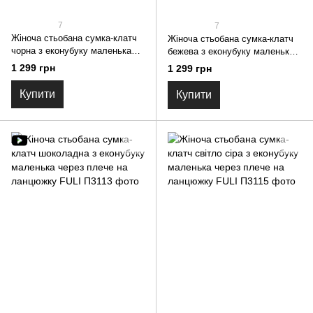
7
7
Жіноча стьобана сумка-клатч
Жіноча стьобана сумка-клатч
чорна з еконубуку маленька
бежева з еконубуку маленька
через плече на ланцюжку FULI
через плече на ланцюжку FULI
1 299 грн
1 299 грн
Купити
Купити