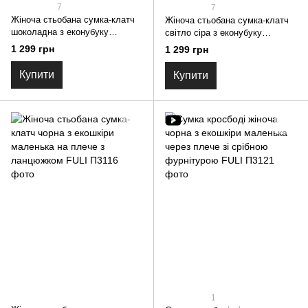
7
7
Жіноча стьобана сумка-клатч
Жіноча стьобана сумка-клатч
шоколадна з еконубуку
світло сіра з еконубуку
маленька через плече на
маленька через плече на
1 299 грн
1 299 грн
ланцюжку FULI
ланцюжку FULI
Купити
Купити
1