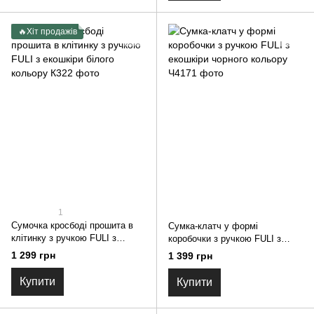
🔥Хіт продажів
1
Сумочка кросбоді прошита в
Сумка-клатч у формі
клітинку з ручкою FULI з
коробочки з ручкою FULI з
екошкіри білого кольору
екошкіри чорного кольору
1 299 грн
1 399 грн
Купити
Купити