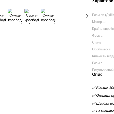
Характери
Розміри (ДхШ
Матеріал
Країна-вироб
Форма
Стиль
Особливості
Кількість відд
Розмір
Регульований
Опис
✅ Більше 300
✅ Оплата пр
✅ Швидка ві
✅ Безкоштов