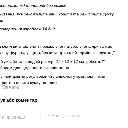
астинами від monobank без комісії
кування, яке зекономить ваші кошти та захистить сумку
нь
повернення впродовж 14 днів
 клатч виготовлена з преміальної натуральної шкіри та має
леву фурнітуру, що забезпечує тривалий термін експлуатації.
й дизайн та середній розмір: 27 x 12 x 12 см. роблять її
ибором для щоденного використання.
учний довгий регульований ланцюжок у комплекті, який
фортно носити сумку на плечі.
Оплата
гук або коментар
Увійти за допомогою