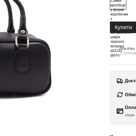
Купити
ПОКУПКА
3 платеж
Дост
Обмі
Опла
лише 