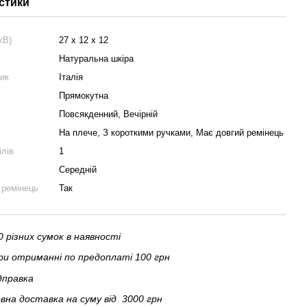
стики
хВ)
27 x 12 x 12
Натуральна шкіра
ник
Італія
Прямокутна
Повсякденний, Вечірній
На плече, З короткими ручками, Має довгий ремінець
ілів
1
Середній
 ремінець
Так
 різних сумок в наявності
и отриманні по предоплаті 100 грн
дправка
на доставка на суму від 3000 грн