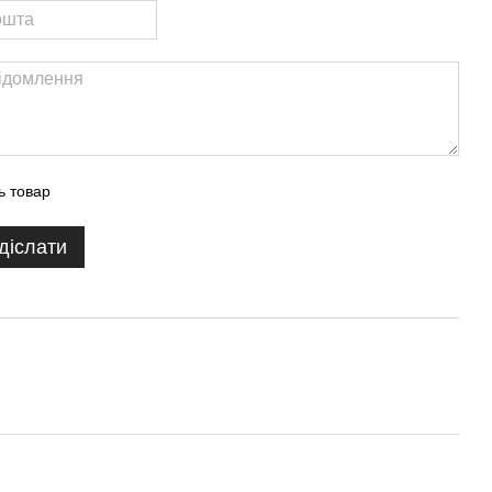
ь товар
діслати