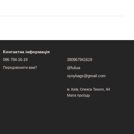
Контактна інформація
096 794-16-19
380967941619
@fuliua
Передзвонити вам?
oyoybags@gmail.com
м. Київ, Олекси Тихого, 94
Мапа проїзду