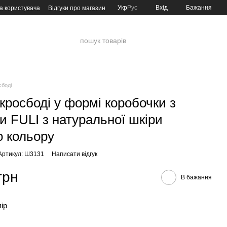
Укр
Рус
Вхід
Бажання
а користувача
Відгуки про магазин
сбоді
кросбоді у формі коробочки з
и FULI з натуральної шкіри
о кольору
Артикул: Ш3131
Написати відгук
грн
В бажання
лір