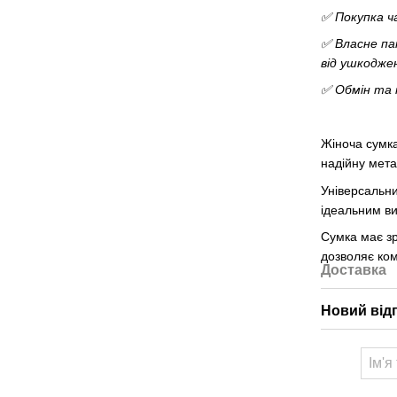
✅ Покупка ч
✅ Власне па
від ушкодже
✅ Обмін та 
Жіноча сумка
надійну мета
Універсальни
ідеальним в
Сумка має зр
дозволяє ком
Доставка
Новий від