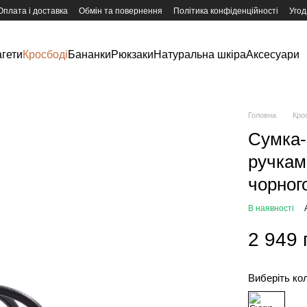
Оплата і доставка
Обмін та повернення
Політика конфіденційності
Угод
гети
Кросбоді
Бананки
Рюкзаки
Натуральна шкіра
Аксесуари
Головна
Кро
Сумка-
ручкам
чорног
В наявності
2 949 
Виберіть ко