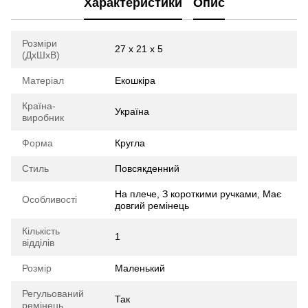
Характеристики
Опис
Розміри
27 х 21 х 5
(ДхШхВ)
Матеріал
Екошкіра
Країна-
Україна
виробник
Форма
Кругла
Стиль
Повсякденний
На плече, З короткими ручками, Має
Особливості
довгий ремінець
Кількість
1
відділів
Розмір
Маленький
Регульований
Так
ремінець