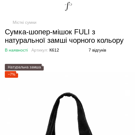
Місткі сумки
Сумка-шопер-мішок FULI з
натуральної замші чорного кольору
В наявності
Артикул:
К612
7 відгуків
Натуральна замша
−7%