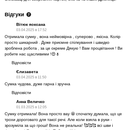
Відгуки
7
Вітюк яоксана
03.04.2025 в 17:52
Отримала сумку , вона неймовірна , суперово , якісна. Колір
просто шикарний . Дуже приємне спілкування і швидко
зроблена робота , за це окреме Дякую ! Вам процвітання ! Ви
робите нас щасливими !😍🌷
Відповісти
Єлизавета
03.04.2025 в 11:50
Сумка чудова, дуже гарна і зручна
Відповісти
Анна Величко
01.03.2025 в 12:05
Сумку отримала! Вона просто вау 🤩 спочатку думала, що це
трохи дороговато для такої речі. Але коли взяла в руки -
зрозуміла за що гроші! Вона не реальна! 🥰🥰🥰 всі шви і