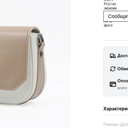
Сообщит
Дост
Обме
Опла
всего
Характери
Размеры (Дх