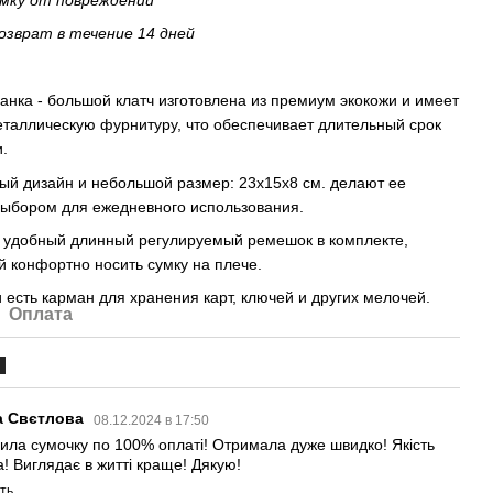
озврат в течение 14 дней
нка - большой клатч изготовлена ​​из премиум экокожи и имеет
таллическую фурнитуру, что обеспечивает длительный срок
и.
ый дизайн и небольшой размер: 23х15х8 см. делают ее
ыбором для ежедневного использования.
 удобный длинный регулируемый ремешок в комплекте,
 конфортно носить сумку на плече.
 есть карман для хранения карт, ключей и других мелочей.
Оплата
1
а Свєтлова
08.12.2024 в 17:50
ила сумочку по 100% оплаті! Отримала дуже швидко! Якість
а! Виглядає в житті краще! Дякую!
ть