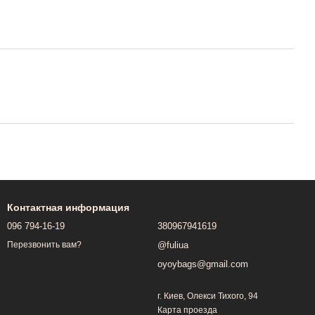
Контактная информация
096 794-16-19
380967941619
@fuliua
Перезвонить вам?
oyoybags@gmail.com
г. Киев, Олекси Тихого, 94
Карта проезда