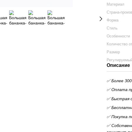
Материал
Страна-произ
Форма
Стиль
Особенности
Количество о
Размер
Регулируемы
Описание
✅ Более 300
✅ Оплата пр
✅ Быстрая 
✅ Бесплатна
✅ Покупка п
✅ Собственн
защитит су