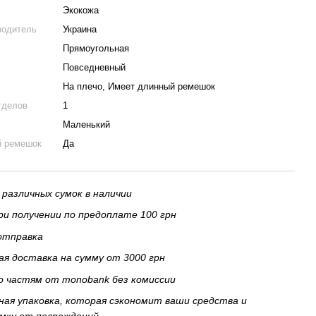
Экокожа
водитель
Украина
Прямоугольная
Повседневный
На плечо, Имеет длинный ремешок
тделов
1
Маленький
й ремешок
Да
 различных сумок в наличии
и получении по предоплате 100 грн
отправка
я доставка на сумму от 3000 грн
о частям от monobank без комиссии
ая упаковка, которая сэкономит ваши средства и
мку от повреждений