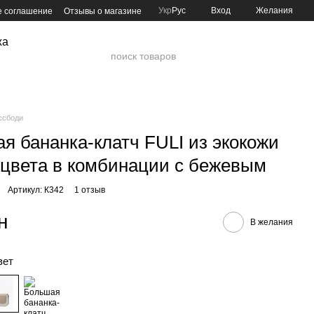
Укр
Рус
Вход
Желания
е соглашение
Отзывы о магазине
жа
ссбоди
я бананка-клатч FULI из экокожи
 цвета в комбинации с бежевым
Артикул: К342
1 отзыв
н
В желания
вет