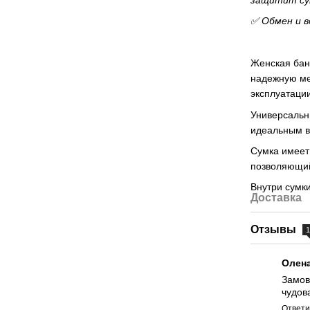
✅ Обмен и в
Женская бана
надежную ме
эксплуатаци
Универсальн
идеальным в
Сумка имеет
позволяющий
Внутри сумки
Доставка
Отзывы
Олен
Замов
чудов
Ответи