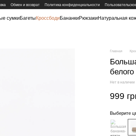
авка
Обмен и возврат
Политика конфиденциальности
Пользовательско
ые сумки
Багеты
Кроссбоди
Бананки
Рюкзаки
Натуральная ко
Главная
Кро
Больша
белого
Нет в наличии
999 гр
Выберите ц