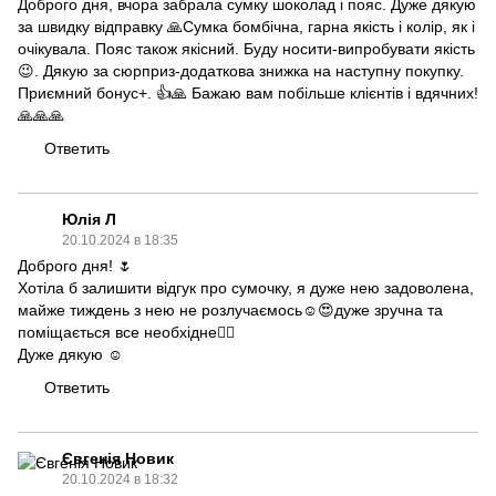
Доброго дня, вчора забрала сумку шоколад і пояс. Дуже дякую
за швидку відправку 🙏Сумка бомбічна, гарна якість і колір, як і
очікувала. Пояс також якісний. Буду носити-випробувати якість
😉. Дякую за сюрприз-додаткова знижка на наступну покупку.
Приємний бонус+. 👍🙏 Бажаю вам побільше клієнтів і вдячних!
🙏🙏🙏
Ответить
Юлія Л
20.10.2024 в 18:35
Доброго дня! 🌷
Хотіла б залишити відгук про сумочку, я дуже нею задоволена,
майже тиждень з нею не розлучаємось☺️😍дуже зручна та
поміщається все необхідне👌🏻
Дуже дякую ☺️
Ответить
Євгенія Новик
20.10.2024 в 18:32