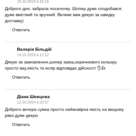
15.10.2024 в 16:16
Доброго дня, забрала посилочку. Шопер дуже сподобався,
дуже вмісткий та зручний. Велике вам дякую за швидку
доставку)
Ответить
Валерія Більдій
14.10.2024 в 12:12
Дякую за замовлення,шопер замш,коричневого кольору
просто вау,якість та колір відповідає дійсності 👌👍
Ответить
Діана Шевцова
12.10.2024 в 20:57
Доброго вечора сумка просто неймовірна якість на вищому
рівні дуже дякую.
Ответить