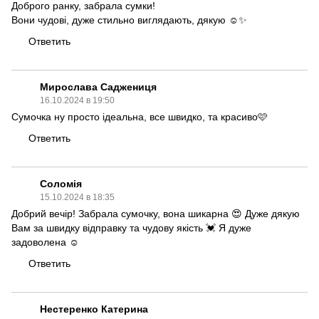
Доброго ранку, забрала сумки!
Вони чудові, дуже стильно виглядають, дякую ☺️✨
Ответить
Мирослава Саджениця
16.10.2024 в 19:50
Сумочка ну просто ідеальна, все швидко, та красиво🩷
Ответить
Соломія
15.10.2024 в 18:35
Добрий вечір! Забрала сумочку, вона шикарна 😍 Дуже дякую
Вам за швидку відправку та чудову якість 💓 Я дуже
задоволена ☺️
Ответить
Нестеренко Катерина