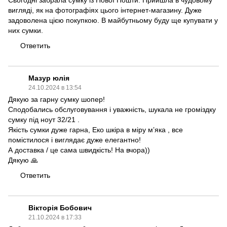
Сьогодні забрала сумку із Нової Пошти. Прийшла в чудовому
вигляді, як на фотографіях цього інтернет-магазину. Дуже
задоволена цією покупкою. В майбутньому буду ще купувати у
них сумки.
Ответить
Мазур юлія
24.10.2024 в 13:54
Дякую за гарну сумку шопер!
Сподобались обслуговування і уважність, шукала не громіздку
сумку під ноут 32/21 .
Якість сумки дуже гарна, Еко шкіра в міру мʼяка , все
помістилося і виглядає дуже елегантно!
А доставка / це сама швидкість! На вчора))
Дякую 🙏
Ответить
Вікторія Бобович
21.10.2024 в 17:33