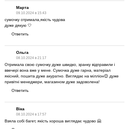
Марта
09.10.2024 в 15:43
сумочку отримала,якість чудова
дуже дякую 🤍
Ответить
Ольга
08.10.2024 в 21:17
Отримала свою сумочку дуже швидко, зранку відправили і
ввечері вона вже у мене. Сумочка дуже гарна, матеріал
якісний, пошита дуже акуратно. Виглядає на мілліон😊 дуже
привітні менеджери, магазином дуже задоволена!
Ответить
Віка
08.10.2024 в 17:57
Взяла собі багет, якість хороша виглядає чудово 🤗