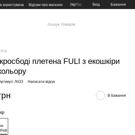
Укр
Рус
Вхід
Бажання
а користувача
Відгуки про магазин
сбоді
кросбоді плетена FULI з екошкіри
 кольору
Артикул: Л433
Написати відгук
грн
В бажання
лір