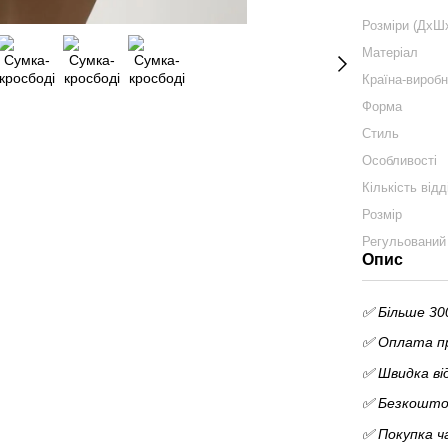
Розміри (ДхШ
Матеріал
Країна-вироб
Форма
Стиль
Особливості
Кількість відд
Розмір
Регульований
Опис
✅ Більше 300
✅ Оплата пр
✅ Швидка ві
✅ Безкоштов
✅ Покупка ч