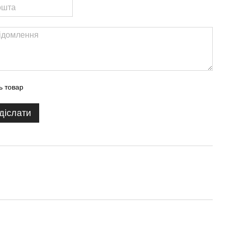
ь товар
діслати