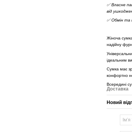
✅ Власне па
від ушкодже
✅ Обмін та 
Жіноча сумка
надійну фурн
Універсальни
ідеальним в
Сумка має зр
конфортно но
Всередині су
Доставка
Новий від