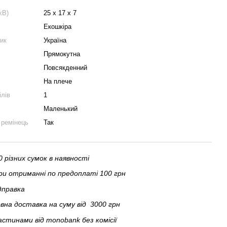
хВ)
25 х 17 х 7
Екошкіра
ник
Україна
Прямокутна
Повсякденний
На плече
ілів
1
Маленький
 ремінець
Так
 різних сумок в наявності
и отриманні по предоплаті 100 грн
дправка
на доставка на суму від 3000 грн
астинами від monobank без комісії