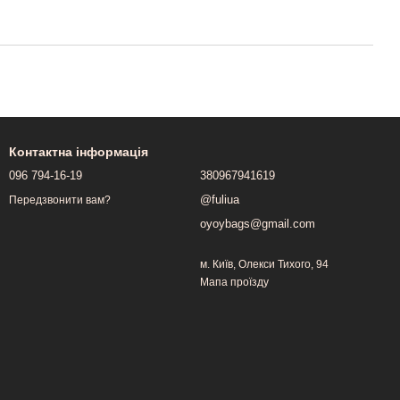
Контактна інформація
096 794-16-19
380967941619
@fuliua
Передзвонити вам?
oyoybags@gmail.com
м. Київ, Олекси Тихого, 94
Мапа проїзду