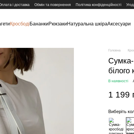
Оплата і доставка
Обмін та повернення
Політика конфіденційності
Угод
гети
Кросбоді
Бананки
Рюкзаки
Натуральна шкіра
Аксесуари
Головна
Кро
Сумка-
білого
В наявності
1 199 
Виберіть ко