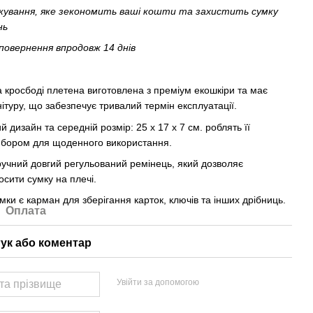
кування, яке зекономить ваші кошти та захистить сумку
нь
повернення впродовж 14 днів
 кросбоді плетена виготовлена з преміум екошкіри та має
ітуру, що забезпечує тривалий термін експлуатації.
й дизайн та середній розмір: 25 х 17 х 7 см. роблять її
ибором для щоденного використання.
учний довгий регульований ремінець, який дозволяє
сити сумку на плечі.
мки є карман для зберігання карток, ключів та інших дрібниць.
Оплата
гук або коментар
Увійти за допомогою