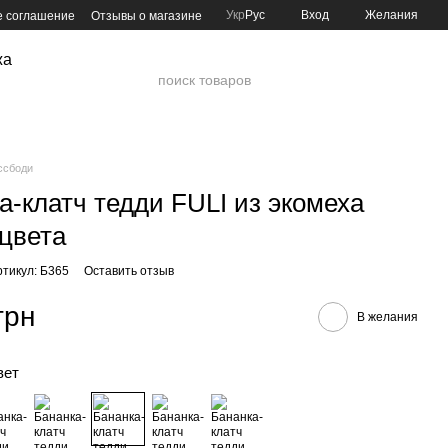
Укр
Рус
Вход
Желания
е соглашение
Отзывы о магазине
жа
ссбоди
а-клатч тедди FULI из экомеха
 цвета
ртикул: Б365
Оставить отзыв
грн
В желания
вет