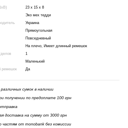
ШхВ)
23 х 15 х 8
Эко мех тедди
водитель
Украина
Прямоугольная
Повседневный
На плечо, Имеет длинный ремешок
тделов
1
Маленький
й ремешок
Да
 различных сумок в наличии
и получении по предоплате 100 грн
отправка
я доставка на сумму от 3000 грн
о частям от monobank без комиссии