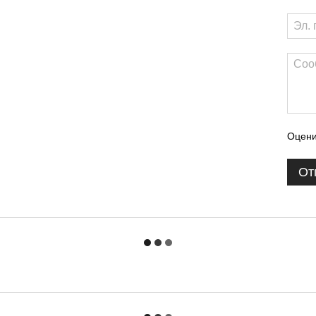
Оцени
От