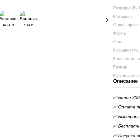
Размеры (Дх
Материал
Страна-произ
Форма
Стиль
Особенности
Количество о
Размер
Регулируемы
Описание
✅ Более 300
✅ Оплата пр
✅ Быстрая 
✅ Бесплатна
✅ Покупка п