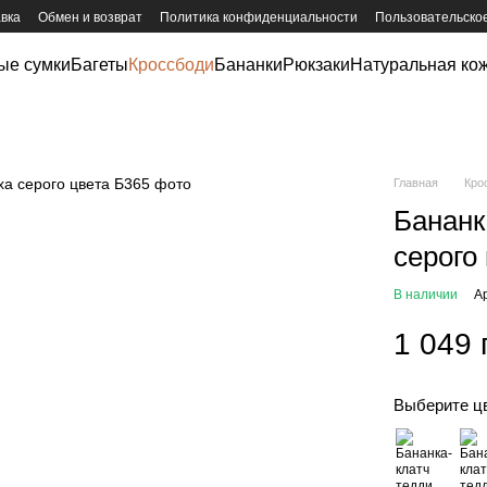
авка
Обмен и возврат
Политика конфиденциальности
Пользовательско
ые сумки
Багеты
Кроссбоди
Бананки
Рюкзаки
Натуральная ко
Главная
Кро
Бананк
серого
В наличии
А
1 049 
Выберите ц