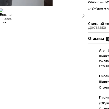
защитит су
✅ Обмен и в
Стильный же
Доставка
Отзывы
Аня
Шапка 
голову
Ответи
Окса
Шапка
Ответи
Пасі
Дякую
Ответи