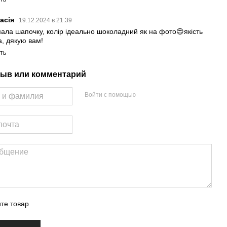
асія
19.12.2024 в 21:39
ала шапочку, колір ідеально шоколадний як на фото😍якість
а, дякую вам!
ть
ыв или комментарий
Войти с помощью
те товар