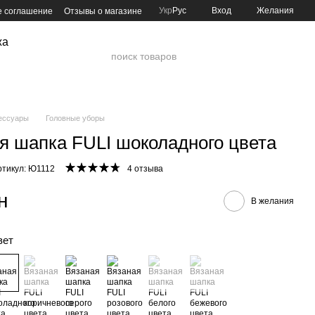
Укр
Рус
Вход
Желания
е соглашение
Отзывы о магазине
жа
ессуары
Головные уборы
я шапка FULI шоколадного цвета
ртикул: Ю1112
4 отзыва
н
В желания
вет