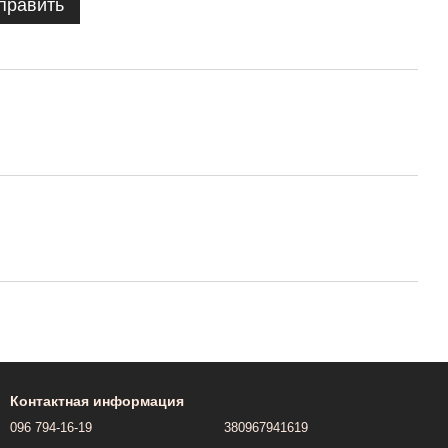
править
Контактная информация
096 794-16-19
380967941619