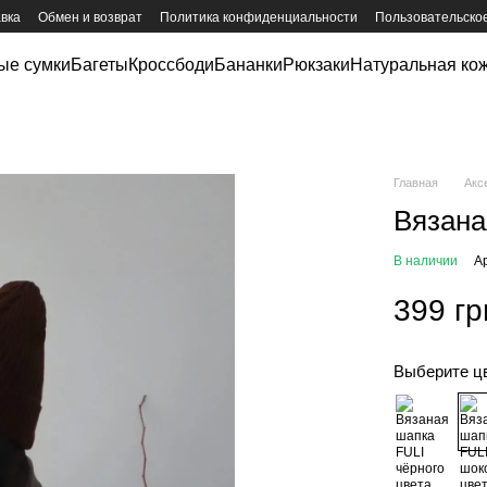
авка
Обмен и возврат
Политика конфиденциальности
Пользовательско
ые сумки
Багеты
Кроссбоди
Бананки
Рюкзаки
Натуральная ко
Главная
Акс
Вязана
В наличии
А
399 гр
Выберите ц