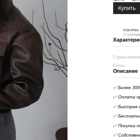
Купить
ПОКУПКА
3 платеж
Характери
Страна-произ
Сезон
Описание
✅ Более 300
✅ Оплата пр
✅ Быстрая 
✅ Бесплатна
✅ Покупка п
✅ Собственн