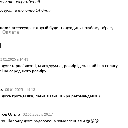
мку от повреждений
озврат в течение 14 дней
нский аксессуар, который будет подходить к любому образу.
Оплата
4
12.01.2025 в 14:43
дуже гарної якості, м'яка,зручна, розмір ідеальний і на велику
 і на середнього розміру.
ть
на
09.01.2025 в 19:13
 дуже крута,мʼяка, легка вʼязка. Щира рекомендація:)
ть
чнюк Ольга
02.01.2025 в 20:17
 за Шапочку дуже задоволена замовленнями 😘😘😘
ть